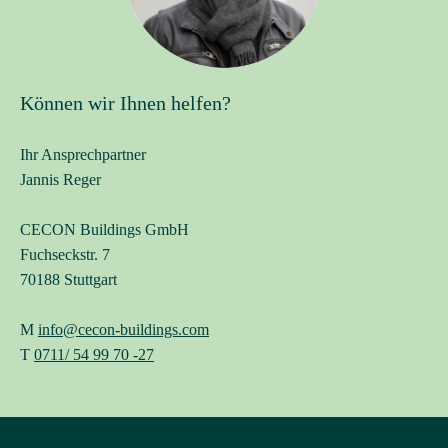
Können wir Ihnen helfen?
*Pflichtfelder
Ihr Ansprechpartner
Ich bin mit der Verwendung meiner Daten zur Verarbeitung
meiner Anfrage einverstanden.*
Jannis Reger
Weitere Informationen finden Sie in unserer
CECON Buildings GmbH
Datenschutzerklärung
.
Fuchseckstr. 7
70188 Stuttgart
Senden
M
info@cecon-buildings.com
T
0711/ 54 99 70 -27