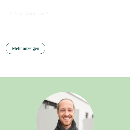
Über was möchten Sie sich informieren?
Mehr anzeigen
Allgemeine Fragen
Sanierung
Neubau & Erweiterung
Presse
Karriere
Nachricht: