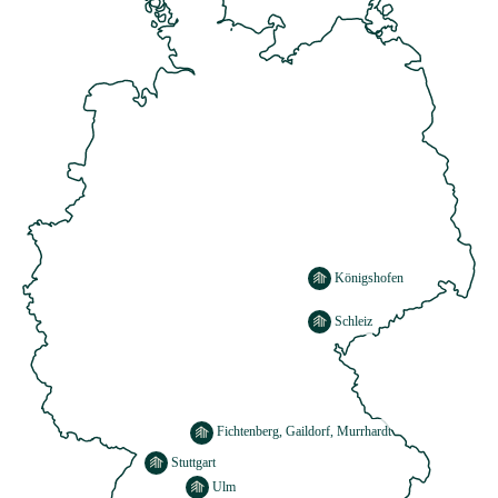
Königshofen
Schleiz
Fichtenberg
, Gaildorf, Murrhardt
Stuttgart
Ulm