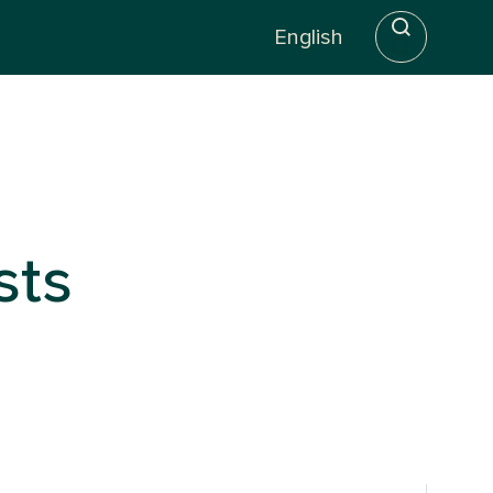
English
sts