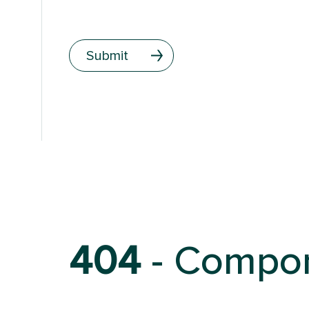
Submit
404
- Compon