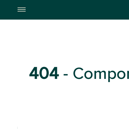
Autor:
Stefan Schittly
404
- Compon